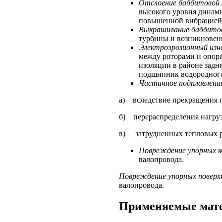
Отслоение баббитовой 
высокого уровня динами
повышенной вибрацией
Выкрашивание баббитов
турбины и возникновен
Электроэрозионный изн
между роторами и опора
изоляции в районе задн
подшипник водородного
Частичное подплавление
а) вследствие прекращения п
б) перераспределения нагруз
в) затрудненных тепловых 
Повреждение упорных к
валопровода.
Повреждение упорных поверх
валопровода.
Применяемые мат