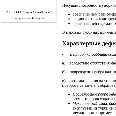
Несущая способность упорног
© 2017
ООО "ТурбоЭнергоДеталь"
обеспечением равномер
Телепрограмма Белгорода
рациональной конструк
организацией надежного
В паровых турбинах применя
Характерные дефе
•
Выработка баббита сег
а) вследствие отсутствия ма
б) повреждения ребра качани
в) возникновения на установ
повороту сегмента и образов
Повреждение ребра кач
сегмента происходят из
Механический износ ба
эксплуатации турбины 
механических примесей