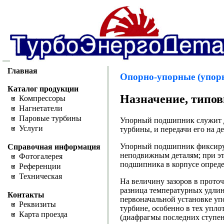
Главная
Опорно-упорные (упор
Каталог продукции
Назначение, типо
Компрессоры
Нагнетатели
Паровые турбины
Упорный подшипник служит дл
Услуги
турбины, и передачи его на де
Упорный подшипник фиксируе
Справочная информация
неподвижным деталям; при э
Фотогалерея
подшипника в корпусе опреде
Референции
Техническая
На величину зазоров в прото
разница температурных удлин
Контакты
первоначальной установке упо
Реквизиты
турбине, особенно в тех упл
Карта проезда
(диафрагмы последних ступен